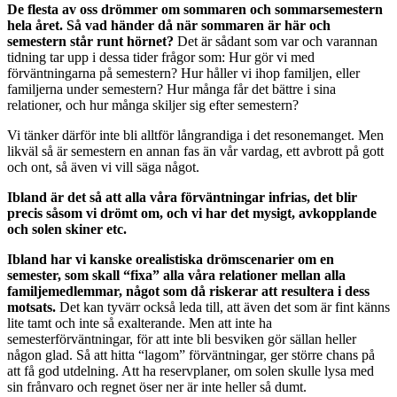
De flesta av oss drömmer om sommaren och sommarsemestern
hela året. Så vad händer då när sommaren är här och
semestern står runt hörnet?
Det är sådant som var och varannan
tidning tar upp i dessa tider frågor som: Hur gör vi med
förväntningarna på semestern? Hur håller vi ihop familjen, eller
familjerna under semestern? Hur många får det bättre i sina
relationer, och hur många skiljer sig efter semestern?
Vi tänker därför inte bli alltför långrandiga i det resonemanget. Men
likväl så är semestern en annan fas än vår vardag, ett avbrott på gott
och ont, så även vi vill säga något.
Ibland är det så att alla våra förväntningar infrias, det blir
precis såsom vi drömt om, och vi har det mysigt, avkopplande
och solen skiner etc.
Ibland har vi kanske orealistiska drömscenarier om en
semester, som skall “fixa” alla våra relationer mellan alla
familjemedlemmar, något som då riskerar att resultera i dess
motsats.
Det kan tyvärr också leda till, att även det som är fint känns
lite tamt och inte så exalterande. Men att inte ha
semesterförväntningar, för att inte bli besviken gör sällan heller
någon glad. Så att hitta “lagom” förväntningar, ger större chans på
att få god utdelning. Att ha reservplaner, om solen skulle lysa med
sin frånvaro och regnet öser ner är inte heller så dumt.