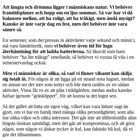
Att längta och drömma ligger i människans natur. Vi behöver
framtidsplaner och hopp om en ljus sommar. Så var har vi då
balansen mellan, att ha roligt, att ha tråkigt, men ändå mysigt?
Kanske är inte varje dag en fest, men det behöver inte vara
sämre så.
En semester, som det pressas in aktiviteter varje sekund och minut i,
må vara händelserik, men
vi behöver även tid för lugn
återhämtning för att ladda batterierna.
Så likaväl som barn
behöver “ha lite tråkigt” emellanåt, så behöver vi vuxna få vila i en
semestervardag också.
Men vi människor är olika, så vad vi finner vilsamt kan skilja
sig totalt åt.
För någon är att ligga på en strand rena lugnet, medan
en annan ser det mer som tortyr och blir mest rastlös av en sådan
aktivitet. Vissa får ro av att påta i trädgården, medan andra kanske
hafsar igenom “gräsklippet”, för att kunna ta det lugnt sen.
Så det gäller att hitta sin egen väg, vilket kan vara lättare sagt än
gjort, om vi har en familj med många olika personligheter, som alla
har olika viljor och olika intressen. Det går inte att tillfredsställa allas
högsta önskan samtidigt, men det går att kompromissa, och att göra
något, som någon vi älskar tycker är kul, kan faktiskt bli kul, då vi
gör det tillsammans.