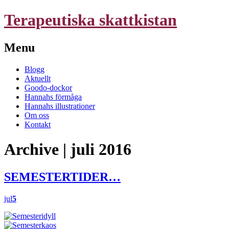
Terapeutiska skattkistan
Menu
Skip
Blogg
to
Aktuellt
content
Goodo-dockor
Hannahs förmåga
Hannahs illustrationer
Om oss
Kontakt
Archive | juli 2016
SEMESTERTIDER…
jul
5