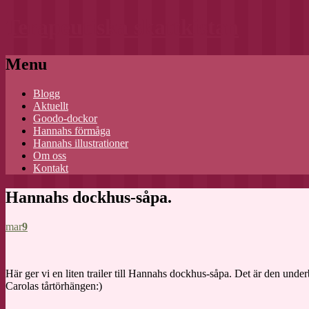
Terapeutiska skattkistan
Menu
Skip
Blogg
to
Aktuellt
content
Goodo-dockor
Hannahs förmåga
Hannahs illustrationer
Om oss
Kontakt
Hannahs dockhus-såpa.
mar
9
Här ger vi en liten trailer till Hannahs dockhus-såpa. Det är den und
Carolas tårtörhängen:)