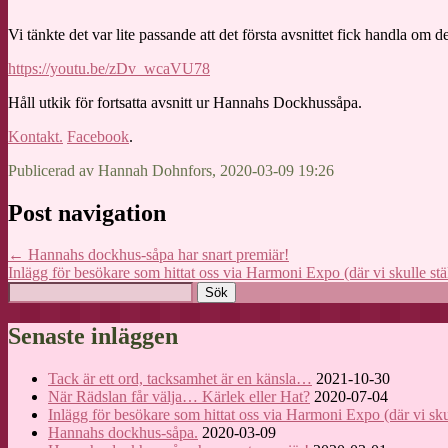
Vi tänkte det var lite passande att det första avsnittet fick handla om 
https://youtu.be/zDv_wcaVU78
Håll utkik för fortsatta avsnitt ur Hannahs Dockhussåpa.
Kontakt.
Facebook
.
Publicerad av Hannah Dohnfors, 2020-03-09 19:26
Post navigation
←
Hannahs dockhus-såpa har snart premiär!
Inlägg för besökare som hittat oss via Harmoni Expo (där vi skulle stäl
Sök
efter:
Senaste inläggen
Tack är ett ord, tacksamhet är en känsla…
2021-10-30
När Rädslan får välja… Kärlek eller Hat?
2020-07-04
Inlägg för besökare som hittat oss via Harmoni Expo (där vi skull
Hannahs dockhus-såpa.
2020-03-09