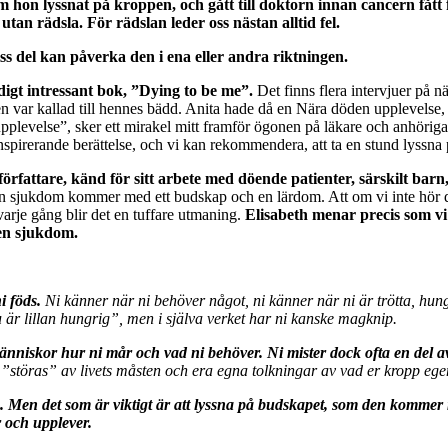
hon lyssnat på kroppen, och gått till doktorn innan cancern fått fäst
 utan rädsla. För rädslan leder oss nästan alltid fel.
 viss del kan påverka den i ena eller andra riktningen.
digt intressant bok, ”Dying to be me”.
Det finns flera intervjuer på 
jen var kallad till hennes bädd. Anita hade då en Nära döden upplevels
evelse”, sker ett mirakel mitt framför ögonen på läkare och anhöriga. H
inspirerande berättelse, och vi kan rekommendera, att ta en stund lyssn
författare, känd för sitt arbete med döende patienter, särskilt b
sjukdom kommer med ett budskap och en lärdom. Att om vi inte hör det 
arje gång blir det en tuffare utmaning.
Elisabeth menar precis som vi 
 en sjukdom.
i föds.
Ni känner när ni behöver något, ni känner när ni är trötta, hungr
u är lillan hungrig”, men i själva verket har ni kanske magknip.
människor hur ni mår och vad ni behöver. Ni mister dock ofta en del 
störas” av livets måsten och era egna tolkningar av vad er kropp egen
nns. Men det som är viktigt är att lyssna på budskapet, som den komm
 och upplever.