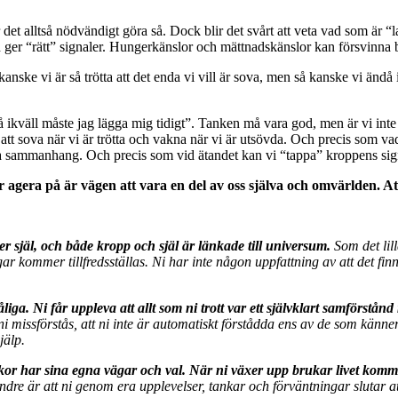
et alltså nödvändigt göra så. Dock blir det svårt att veta vad som är “l
id ger “rätt” signaler. Hungerkänslor och mättnadskänslor kan försvinna b
anske vi är så trötta att det enda vi vill är sova, men så kanske vi ändå
 så ikväll måste jag lägga mig tidigt”. Tanken må vara god, men är vi int
att sova när vi är trötta och vakna när vi är utsövda. Och precis som vad
ciala sammanhang. Och precis som vid ätandet kan vi “tappa” kroppens sig
r agera på är vägen att vara en del av oss själva och omvärlden. Att
r själ, och både kropp och själ är länkade till universum.
Som det lill
r kommer tillfredsställas. Ni har inte någon uppfattning av att det fin
ga. Ni får uppleva att allt som ni trott var ett självklart samförstånd 
missförstås, att ni inte är automatiskt förstådda ens av de som känner 
jälp.
människor har sina egna vägar och val. När ni växer upp brukar livet 
ndre är att ni genom era upplevelser, tankar och förväntningar slutar at