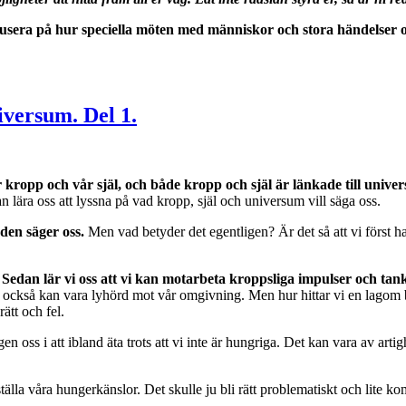
era på hur speciella möten med människor och stora händelser oc
iversum. Del 1.
 kropp och vår själ, och både kropp och själ är länkade till unive
an lära oss att lyssna på vad kropp, själ och universum vill säga oss.
 den säger oss.
Men vad betyder det egentligen? Är det så att vi först har 
v. Sedan lär vi oss att vi kan motarbeta kroppsliga impulser och tan
 också kan vara lyhörd mot vår omgivning. Men hur hittar vi en lagom b
rätt och fel.
s i att ibland äta trots att vi inte är hungriga. Det kan vara av artighet,
edsställa våra hungerkänslor. Det skulle ju bli rätt problematiskt och lite