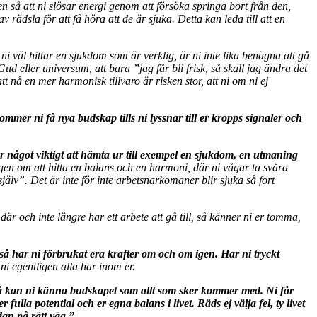
n så att ni slösar energi genom att försöka springa bort från den,
rädsla för att få höra att de är sjuka. Detta kan leda till att en
ni väl hittar en sjukdom som är verklig, är ni inte lika benägna att gå
d eller universum, att bara ”jag får bli frisk, så skall jag ändra det
nå en mer harmonisk tillvaro är risken stor, att ni om ni ej
ommer ni få nya budskap tills ni lyssnar till er kropps signaler och
r något viktigt att hämta ur till exempel en sjukdom, en utmaning
gen om att hitta en balans och en harmoni, där ni vågar ta svåra
älv”. Det är inte för inte arbetsnarkomaner blir sjuka så fort
 där och inte längre har ett arbete att gå till, så känner ni er tomma,
 så har ni förbrukat era krafter om och om igen. Har ni tryckt
 ni egentligen alla har inom er.
 så kan ni känna budskapet som allt som sker kommer med. Ni får
la potential och er egna balans i livet. Räds ej välja fel, ty livet
edan på rätt väg.”