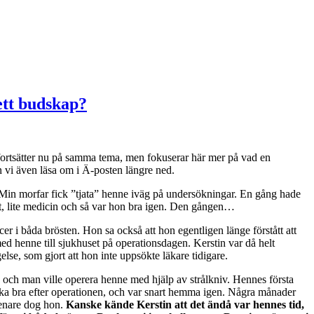
ett budskap?
i fortsätter nu på samma tema, men fokuserar här mer på vad en
 vi även läsa om i Ä-posten längre ned.
in morfar fick ”tjata” henne iväg på undersökningar. En gång hade
lpt, lite medicin och så var hon bra igen. Den gången…
cer i båda brösten. Hon sa också att hon egentligen länge förstått att
d henne till sjukhuset på operationsdagen. Kerstin var då helt
se, som gjort att hon inte uppsökte läkare tidigare.
n, och man ville operera henne med hjälp av strålkniv. Hennes första
ska bra efter operationen, och var snart hemma igen. Några månader
enare dog hon.
Kanske kände Kerstin att det ändå var hennes tid,