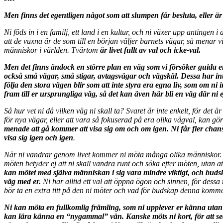
Men finns det egentligen något som att slumpen får besluta, eller är
Ni föds in i en familj, ett land i en kultur, och ni växer upp antingen 
att de vuxna är de som till en början väljer barnets vägar, så menar 
människor i världen. Tvärtom
är livet fullt av val och icke-val.
Men det finns ändock en större plan en väg som vi försöker guida er 
också små vägar, små stigar, avtagsvägar och vägskäl. Dessa har int
följa den stora vägen blir som att inte styra era egna liv, som om ni 
fram till er ursprungliga väg, så det kan även här bli en väg där ni e
Så hur vet ni då vilken väg ni skall ta? Svaret är inte enkelt, för 
för nya vägar, eller att vara så fokuserad på era olika vägval, kan gör
menade att gå kommer att visa sig om och om igen. Ni får fler chan
visa sig igen och igen
.
När ni vandrar genom livet kommer ni möta många olika människor. I
möten betyder ej att ni skall vandra runt och söka efter möten, utan a
kan mötet med själva människan i sig vara mindre viktigt, och buds
väg med er.
Ni har alltid ett val att öppna ögon och sinnen, för dessa 
bör ta en extra titt på den ni möter och vad för budskap denna komm
Ni kan möta en fullkomlig främling, som ni upplever er känna utan oc
kan lära känna en “nygammal” vän. Kanske möts ni kort, för att seda