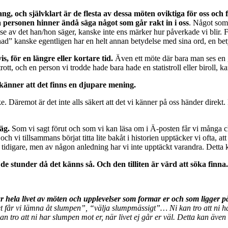
 och självklart är de flesta av dessa möten oviktiga för oss och fö
a personen hinner ändå säga något som går rakt in i oss
. Något som 
lse av det han/hon säger, kanske inte ens märker hur påverkade vi blir.
ad” kanske egentligen har en helt annan betydelse med sina ord, en bet
is, för en längre eller kortare tid.
Även ett möte där bara man ses en g
tt, och en person vi trodde hade bara hade en statistroll eller biroll, kan
 känner att det finns en djupare mening.
Däremot är det inte alls säkert att det vi känner på oss händer direkt. 
väg.
Som vi sagt förut och som vi kan läsa om i Ä-posten får vi många cha
ch vi tillsammans börjat titta lite bakåt i historien upptäcker vi ofta, at
idigare, men av någon anledning har vi inte upptäckt varandra. Detta kan
i de stunder då det känns så. Och den tilliten är värd att söka finna.
tår hela livet av möten och upplevelser som formar er och som ligger p
 får vi lämna åt slumpen”, “välja slumpmässigt”… Ni kan tro att ni har 
n tro att ni har slumpen mot er, när livet ej går er väl. Detta kan även