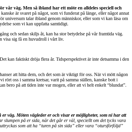
r vår väg. Men så ibland har ett möte en alldeles speciell och
kanske är svaret på något, som vi funderat på länge, eller något annat
 För universum talar ibland genom människor, eller som vi kan läsa om
ydelse som vi kan uppfatta samtidigt.
ång och sedan skiljs åt, kan ha stor betydelse på vår framtida väg.
 visa sig få en huvudroll i vårt liv.
Det kan faktiskt dröja flera år. Tidsperspektivet är inte detsamma i den
nser att hitta dem, och det som är viktigt för oss. När vi mött någon
t vi rört oss i samma kretsar, varit på samma ställen, kanske bott i
 bero på att tiden inte var mogen, eller att vi helt enkelt “blundat”.
å er väg. Möten vägleder er och visar er möjligheter, som ni har att
slumpen på er sida, när det går er väl, speciellt om det tycks vara
 uttryckas som att ha “turen på sin sida” eller vara “otursförföljd”