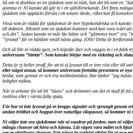
Så om ni drabbas av en sjukdom som ni räds, kan det bli som en ”katt o
gömma er. Ni kanske då går in i ett självförnekande. Det finns många so
sjukdom inte upptäcks förrän i ett senare skede, vilket kan få konsekven
Vissa som är rädda för sjukdomar är mer hypokondriska och kanske sprin
till doktorn. Allvaret som en sjukdom kommer med kan vara svårt att ta
och det”. Sedan kanske ni mår lite bättre och ”glömmer bort” era ”löf
”lyssnat” får en hårdare smäll nästa gång. (Obs! Detta är fortfarande i
Och så blir ni rädda igen, och köpslår åter och vaggas in i en falsk try
universums ”hintar”. Som kanske börjar med en viskning och slutar m
Detta är ej heller straff, för att ni ej lyssnat till er inre röst eller till 
eller något annat, så kommer universum fortsätta presentera er nya ”
beslut, som gynnar er och era medmänniskor. Inte tänker ”jag måste gö
ledighet nalkas.
När ni arbetar för att bli ”klara” och drömmer om det ni skall få tid at
rastlösa eller i värsta falla sjuka.
För har ni inte lyssnat på er kropps signaler och sprungit genom ert
undan trötthet och hoppat över naturliga vilopauser, så kommer ni s
Ni väljer inte era sjukdomar när ni vandrar på jorden, men ni välj
många chanser att höra och känna. Låt vägen vara målet och bjud in de
ger er ytterligare chanser. När något är oerhört viktigt får ni nya möjl