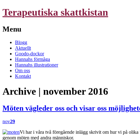
Terapeutiska skattkistan
Menu
Skip
Blogg
to
Aktuellt
content
Goodo-dockor
Hannahs förmåga
Hannahs illustrationer
Om oss
Kontakt
Archive | november 2016
Möten vägleder oss och visar oss möjlighet
nov
29
Vi har i våra två föregående inlägg skrivit om hur vi på olika
genom möten med andra människor.