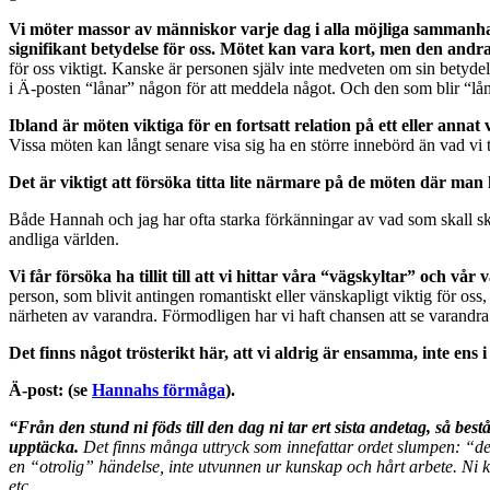
Vi möter massor av människor varje dag i alla möjliga sammanhang,
signifikant betydelse för oss. Mötet kan vara kort, men den andr
för oss viktigt. Kanske är personen själv inte medveten om sin betyde
i Ä-posten “lånar” någon för att meddela något. Och den som blir “lån
Ibland är möten viktiga för en fortsatt relation på ett eller annat v
Vissa möten kan långt senare visa sig ha en större innebörd än vad vi tro
Det är viktigt att försöka titta lite närmare på de möten där man
Både Hannah och jag har ofta starka förkänningar av vad som skall ske. 
andliga världen.
Vi får försöka ha tillit till att vi hittar våra “vägskyltar” och vår 
person, som blivit antingen romantiskt eller vänskapligt viktig för oss, o
närheten av varandra. Förmodligen har vi haft chansen att se varandra t
Det finns något trösterikt här, att vi aldrig är ensamma, inte ens 
Ä-post: (se
Hannahs förmåga
).
“Från den stund ni föds till den dag ni tar ert sista andetag, så bes
upptäcka.
Det finns många uttryck som innefattar ordet slumpen: “det
en “otrolig” händelse, inte utvunnen ur kunskap och hårt arbete. Ni ka
etc.