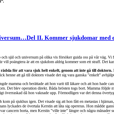
t”.
 universum…Del II. Kommer sjukdomar med 
pp och själ och universum på olika vis försöker guida oss på vår väg. V
ill poängtera är att en sjukdom aldrig kommer som ett straff. Det kan
dsla för att vara sjuk helt enkelt, genom att inte gå till doktorn.
M
 fick henne att gå till doktorn visade det sig vara ganska ”enkelt” avhjä
ringde mamma och berättade att hon varit till läkare och att hon hade can
orn. Det blev operation direkt. Båda brösten togs bort. Mamma följde me
igt överraskad då hon vaknade upp. Förmodligen var det denna övertygel
ch kom på sjukhus igen. Det visade sig att hon fått en metastas i hjärna
ans lyckades de övertala Kerstin att låta sig opereras. Hon mådde gan
var cancern borta, men Kerstin ”ville inte” längre och några månader s