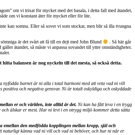
agom” om vi trixat för mycket med det basala, i detta fall med ätandet,
åde om vi konstant äter för mycket eller för lite.
 inte kan somna. Eller så sover vi som stockar, men blir så illa tvungna
e sömniga är det svårt att få till en dejt med John Blund
. Så här går
 gäller ätandet, så måste vi anpassa sovandet till yttre omständigheter.
naler.
 hitta balansen är nog nyckeln till det mesta, så också detta.
a nyfödda barnet är ni alla i total harmoni med att veta vad ni vill
ns positiva och negativa gensvar. Ni är totalt oskyldiga och oskyddade
mellan er och världen, inte alltid är det.
Ni kan ha fått leva i en trygg
och älskar er mest. Har ni levt i en otrygg miljö kommer detta sätta
komma emellan den medfödda kopplingen mellan kropp, själ och
t naturligt känna vad ni vill och vad ni behöver, och hur ni når er