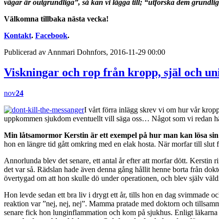
vägar är outgrundliga”, så kan vi lägga till; “utforska dem grundlig
Välkomna tillbaka nästa vecka!
Kontakt
.
Facebook
.
Publicerad av Annmari Dohnfors, 2016-11-29 00:00
Viskningar och rop från kropp, själ och
nov
24
I vårt förra inlägg skrev vi om hur vår kro
uppkommen sjukdom eventuellt vill säga oss… Något som vi redan här v
Min låtsamormor Kerstin är ett exempel på hur man kan lösa sin rä
hon en längre tid gått omkring med en elak hosta. När morfar till slut
Annorlunda blev det senare, ett antal år efter att morfar dött. Kerstin 
det var så. Rädslan hade även denna gång hållit henne borta från dokt
övertygad om att hon skulle dö under operationen, och blev själv väld
Hon levde sedan ett bra liv i drygt ett år, tills hon en dag svimmade o
reaktion var ”nej, nej, nej”. Mamma pratade med doktorn och tillsamm
senare fick hon lunginflammation och kom på sjukhus. Enligt läkarna 