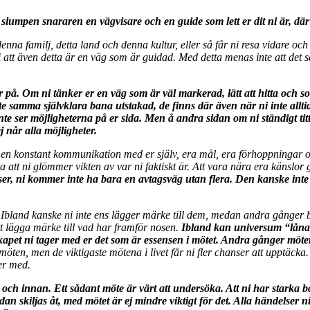
 slumpen snararen en vägvisare och en guide som lett er dit ni är, dä
i denna familj, detta land och denna kultur, eller så får ni resa vidare o
vi att även detta är en väg som är guidad. Med detta menas inte att det
på. Om ni tänker er en väg som är väl markerad, lätt att hitta och so
e samma självklara bana utstakad, de finns där även när ni inte allt
inte ser möjligheterna på er sida. Men å andra sidan om ni ständigt tit
j når alla möjligheter.
det är en konstant kommunikation med er själv, era mål, era förhoppnin
a att ni glömmer vikten av var ni faktiskt är. Att vara nära era känslor 
ser, ni kommer inte ha bara en avtagsväg utan flera. Den kanske int
bland kanske ni inte ens lägger märke till dem, medan andra gånger b
tt lägga märke till vad har framför nosen.
Ibland kan universum “låna”
kapet ni tager med er det som är essensen i mötet. Andra gånger möte
möten, men de viktigaste mötena i livet får ni fler chanser att upptäcka
er med.
h innan. Ett sådant möte är värt att undersöka. Att ni har starka band
n skiljas åt, med mötet är ej mindre viktigt för det. Alla händelser