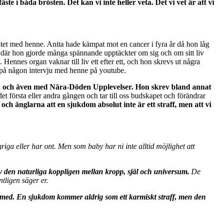
e i båda brösten. Det kan vi inte heller veta. Det vi vet är att vi
nätet med henne. Anita hade kämpat mot en cancer i fyra år då hon låg
e, där hon gjorde många spännande upptäckter om sig och om sitt liv
ennes organ vaknar till liv ett efter ett, och hon skrevs ut några
a på någon intervju med henne på youtube.
arn, och även med Nära-Döden Upplevelser. Hon skrev bland annat
första eller andra gången och tar till oss budskapet och förändrar
och änglarna att en sjukdom absolut inte är ett straff, men att vi
iga eller har ont. Men som baby har ni inte alltid möjlighet att
av den naturliga koppligen mellan kropp, själ och universum.
De
tligen säger er.
er med. En sjukdom kommer aldrig som ett karmiskt straff, men den