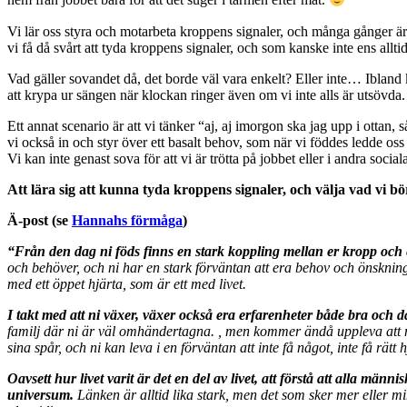
hem från jobbet bara för att det suger i tarmen efter mat.
Vi lär oss styra och motarbeta kroppens signaler, och många gånger är d
vi få då svårt att tyda kroppens signaler, och som kanske inte ens allt
Vad gäller sovandet då, det borde väl vara enkelt? Eller inte… Ibland k
att krypa ur sängen när klockan ringer även om vi inte alls är utsövda.
Ett annat scenario är att vi tänker “aj, aj imorgon ska jag upp i ottan,
vi också in och styr över ett basalt behov, som när vi föddes ledde oss 
Vi kan inte genast sova för att vi är trötta på jobbet eller i andra so
Att lära sig att kunna tyda kroppens signaler, och välja vad vi bö
Ä-post (se
Hannahs förmåga
)
“Från den dag ni föds finns en stark koppling mellan er kropp och e
och behöver, och ni har en stark förväntan att era behov och önskninga
med ett öppet hjärta, som är ett med livet.
I takt med att ni växer, växer också era erfarenheter både bra och dåli
familj där ni är väl omhändertagna. , men kommer ändå uppleva att ni 
sina spår, och ni kan leva i en förväntan att inte få något, inte få rätt h
Oavsett hur livet varit är det en del av livet, att förstå att alla 
universum.
Länken är alltid lika stark, men det som sker mer eller mi