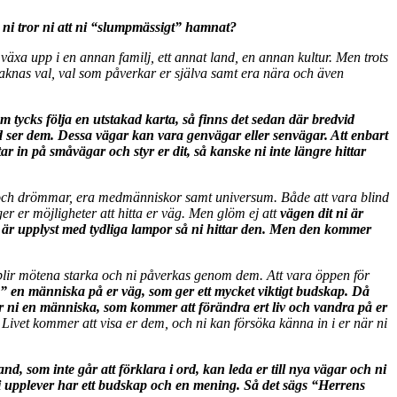
r ni tror ni att ni “slumpmässigt” hamnat?
ch växa upp i en annan familj, ett annat land, en annan kultur. Men trots
 saknas val, val som påverkar er själva samt era nära och även
m tycks följa en utstakad karta, så finns det sedan där bredvid
id ser dem. Dessa vägar kan vara genvägar eller senvägar. Att enbart
tar in på småvägar och styr er dit, så kanske ni inte längre hittar
gar och drömmar, era medmänniskor samt universum. Både att vara blind
ger er möjligheter att hitta er väg. Men glöm ej att
vägen dit ni är
e är upplyst med tydliga lampor så ni hittar den. Men den kommer
lir mötena starka och ni påverkas genom dem. Att vara öppen för
 en människa på er väg, som ger ett mycket viktigt budskap. Då
r ni en människa, som kommer att förändra ert liv och vandra på er
. Livet kommer att visa er dem, och ni kan försöka känna in i er när ni
, som inte går att förklara i ord, kan leda er till nya vägar och ni
 ni upplever har ett budskap och en mening. Så det sägs “Herrens