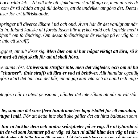
ch råtta lek”. Ni vill inte att sjukdomen skall fånga er, men ni räds de
m är så rädda att gå till doktorn, att de undviker att göra det. Detta av 
ser för ert tillfrisknande.
ger till diverse läkare i tid och otid. Även här är det vanligt att när 
 in. Ibland kanske ni i första fasen blir mycket rädd och köpslår med Gu
ten” om förändring. Om dessa förändringar är viktiga på er väg för att 
nte ett straff!)
gghet, att allt löser sig.
Men åter om ni har något viktigt att lära, så k
ed ett högt skrik för att ni skall höra.
universums röst.
Universum straffar inte, men det vägleder, och om ni ha
chanser”, (inte straff) att lära er vad ni behöver.
Allt handlar egentli
ra klart det här och det här, innan jag kan vila och ta hand och mig sj
t göra när ni blivit pensionär, händer det inte sällan att när ni väl står
 liv, som om det vore flera hundrameters lopp istället för ett maraton,
tupa i mål.
För att detta inte skall ske gäller det att hitta balansen som
er hur ni tacklar dem och andra svårigheter på er väg. Är ni lyhörda
 val som kommer på er väg, så kan ni alltid hitta den väg ni når er ful
igheter att hitta fram till er väg. Låt inte rädslan styra er, så är ni r