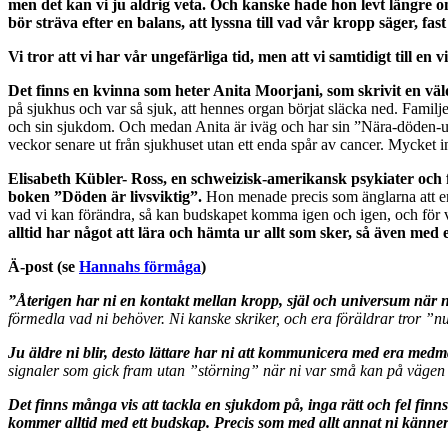
men det kan vi ju aldrig veta. Och kanske hade hon levt längre om 
bör sträva efter en balans, att lyssna till vad vår kropp säger, fast
Vi tror att vi har vår ungefärliga tid, men att vi samtidigt till en
Det finns en kvinna som heter Anita Moorjani, som skrivit en väl
på sjukhus och var så sjuk, att hennes organ börjat släcka ned. Famil
och sin sjukdom. Och medan Anita är iväg och har sin ”Nära-döden-uppl
veckor senare ut från sjukhuset utan ett enda spår av cancer. Mycket 
Elisabeth Kübler- Ross, en schweizisk-amerikansk psykiater och 
boken ”Döden är livsviktig”.
Hon menade precis som änglarna att en 
vad vi kan förändra, så kan budskapet komma igen och igen, och för v
alltid har något att lära och hämta ur allt som sker, så även med
Ä-post (se
Hannahs förmåga
)
”Återigen har ni en kontakt mellan kropp, själ och universum när n
förmedla vad ni behöver. Ni kanske skriker, och era föräldrar tror ”n
Ju äldre ni blir, desto lättare har ni att kommunicera med era med
signaler som gick fram utan ”störning” när ni var små kan på vägen ”
Det finns många vis att tackla en sjukdom på, inga rätt och fel fi
kommer alltid med ett budskap. Precis som med allt annat ni känner