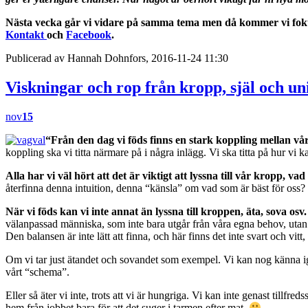
Nästa vecka går vi vidare på samma tema men då kommer vi fokus
Kontakt
och
Facebook
.
Publicerad av Hannah Dohnfors, 2016-11-24 11:30
Viskningar och rop från kropp, själ och un
nov
15
“Från den dag vi föds finns en stark koppling mellan vår
koppling ska vi titta närmare på i några inlägg. Vi ska titta på hur vi k
Alla har vi väl hört att det är viktigt att lyssna till vår kropp, vad
återfinna denna intuition, denna “känsla” om vad som är bäst för oss?
När vi föds kan vi inte annat än lyssna till kroppen, äta, sova os
välanpassad människa, som inte bara utgår från våra egna behov, utan
Den balansen är inte lätt att finna, och här finns det inte svart och vitt, 
Om vi tar just ätandet och sovandet som exempel. Vi kan nog känna igen os
vårt “schema”.
Eller så äter vi inte, trots att vi är hungriga. Vi kan inte genast tillfr