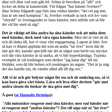
ältar och ältar vad som gått fel. Selma är besviken på ”allt” och
tycker att detta är katastrofalt. Vid frågan ”hur känner Sverker?”
tittar Selma frågande upp från sina vridna händer; ”det vet jag inte,
han är ute med kompisar.” Ja, Sverker verkade ju tack och lov vara
”obrydd” av övertagandet av hans känslor, men utifrån sett så blir
det väl lite snett så säg?
Det är viktigt att låta andra ha sina känslor och att möta dem
med känslor, dock med våra egna känslor.
Men det är värt att då
och då tänka till, hur vi visar vårt engagemang. Lagom är bäst. Sen
så kan vi ibland uppfatta det som att andra ”tar över” även där de
inte gör det, kanske speciellt när det är något som berör oss mycket
och där våra känslor är så starka, att vi blir hyperkänsliga. Typiska
exemplet är väl tonåringen som skriker ”jag hatar dig” till sin
förälder, som då blir ledsen och tonåringen än argare. ”Det är ju mig
det ska handla om, du vänder alltid allt till dig osv,”
Allt vi är och gör belyser något för oss och de omkring oss, så vi
kan bara göra vårt bästa. Lära och leva efter devisen ”gör mot
andra såsom du önskar de ska göra mot dig”.
Ä-post (
se Hannahs förmåga
):
”
Alla människor reagerar med sina känslor, men vad händer när
ni reagerar med ”andras känslor”? Det vill säga när ni ”tar över”