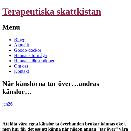
Terapeutiska skattkistan
Menu
Skip
Blogg
to
Aktuellt
content
Goodo-dockor
Hannahs förmåga
Hannahs illustrationer
Om oss
Kontakt
När känslorna tar över…andras
känslor…
jan
26
Att låta våra egna känslor ta överhanden brukar kännas okej,
men hur får det oss att känna när någon annan ”tar över” våra