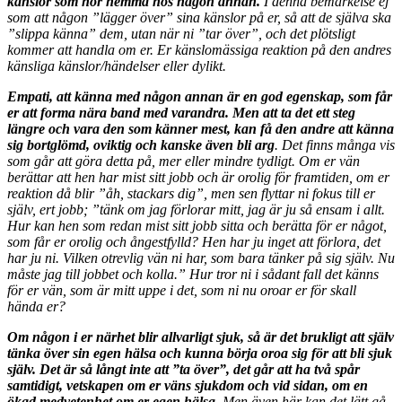
känslor som hör hemma hos någon annan.
I denna bemärkelse ej
som att någon ”lägger över” sina känslor på er, så att de själva ska
”slippa känna” dem, utan när ni ”tar över”, och det plötsligt
kommer att handla om er. Er känslomässiga reaktion på den andres
känsliga känslor/händelser eller dylikt.
Empati, att känna med någon annan är en god egenskap, som får
er att forma nära band med varandra. Men att ta det ett steg
längre och vara den som känner mest, kan få den andre att känna
sig bortglömd, oviktig och kanske även bli arg
. Det finns många vis
som går att göra detta på, mer eller mindre tydligt. Om er vän
berättar att hen har mist sitt jobb och är orolig för framtiden, om er
reaktion då blir ”åh, stackars dig”, men sen flyttar ni fokus till er
själv, ert jobb; ”tänk om jag förlorar mitt, jag är ju så ensam i allt.
Hur kan hen som redan mist sitt jobb sitta och berätta för er något,
som får er orolig och ångestfylld? Hen har ju inget att förlora, det
har ju ni. Vilken otrevlig vän ni har, som bara tänker på sig själv. Nu
måste jag till jobbet och kolla.” Hur tror ni i sådant fall det känns
för er vän, som är mitt uppe i det, som ni nu oroar er för skall
hända er?
Om någon i er närhet blir allvarligt sjuk, så är det brukligt att själv
tänka över sin egen hälsa och kunna börja oroa sig för att bli sjuk
själv. Det är så långt inte att ”ta över”, det går att ha två spår
samtidigt, vetskapen om er väns sjukdom och vid sidan, om en
ökad medvetenhet om er egen hälsa.
Men även här kan det lätt gå