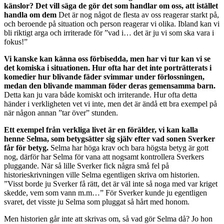
känslor? Det vill säga de gör det som handlar om oss, att istället
handla om dem
Det är nog något de flesta av oss reagerar starkt på,
och beroende på situation och person reagerar vi olika. Ibland kan vi
bli riktigt arga och irriterade för ”vad i… det är ju vi som ska vara i
fokus!”
Vi kanske kan känna oss förbisedda, men har vi tur kan vi se
det komiska i situationen. Hur ofta har det inte porträtterats i
komedier hur blivande fäder svimmar under förlossningen,
medan den blivande mamman föder deras gemensamma barn.
Detta kan ju vara både komiskt och irriterande. Hur ofta detta
händer i verkligheten vet vi inte, men det är ändå ett bra exempel på
när någon annan ”tar över” stunden.
Ett exempel från verkliga livet är en förälder, vi kan kalla
henne Selma, som betygsätter sig själv efter vad sonen Sverker
får för betyg.
Selma har höga krav och bara högsta betyg är gott
nog, därför har Selma för vana att nogsamt kontrollera Sverkers
pluggande. När så lille Sverker fick några små fel på
historieskrivningen ville Selma egentligen skriva om historien.
”Visst borde ju Sverker få rätt, det är väl inte så noga med var kriget
skedde, vem som vann m.m…” För Sverker kunde ju egentligen
svaret, det visste ju Selma som pluggat så hårt med honom.
Men historien går inte att skrivas om, så vad gör Selma då? Jo hon