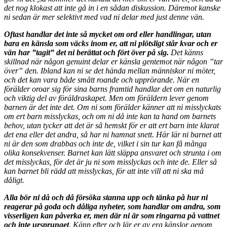
det nog klokast att inte gå in i en sådan diskussion. Däremot kanske
ni sedan är mer selektivt med vad ni delar med just denne vän.
Oftast handlar det inte så mycket om ord eller handlingar, utan
bara en känsla som väcks inom er, att ni plötsligt står kvar och er
vän har ”tagit” det ni berättat och fört över på sig.
Det känns
skillnad när någon genuint delar er känsla gentemot när någon ”tar
över” den. Ibland kan ni se det hända mellan människor ni möter,
och det kan vara både smått roande och upprörande. När en
förälder oroar sig för sina barns framtid handlar det om en naturlig
och viktig del av föräldraskapet. Men om föräldern lever genom
barnen är det inte det. Om ni som förälder känner att ni misslyckats
om ert barn misslyckas, och om ni då inte kan ta hand om barnets
behov, utan tycker att det är så hemskt för er att ert barn inte klarat
det ena eller det andra, så har ni hamnat snett. Här lär ni barnet att
ni är den som drabbas och inte de, vilket i sin tur kan få många
olika konsekvenser. Barnet kan lätt släppa ansvaret och strunta i om
det misslyckas, för det är ju ni som misslyckas och inte de. Eller så
kan barnet bli rädd att misslyckas, för att inte vill att ni ska må
dåligt.
Alla bör ni då och då försöka stanna upp och tänka på hur ni
reagerar på goda och dåliga nyheter, som handlar om andra, som
visserligen kan påverka er, men där ni är som ringarna på vattnet
och inte ursprunget
. Känn efter och lär er av era känslor genom