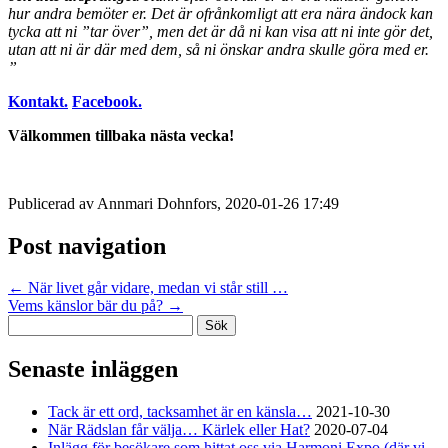
hur andra bemöter er. Det är ofrånkomligt att era nära ändock kan
tycka att ni ”tar över”, men det är då ni kan visa att ni inte gör det,
utan att ni är där med dem, så ni önskar andra skulle göra med er.
”
Kontakt.
Facebook.
Välkommen tillbaka nästa vecka!
Publicerad av Annmari Dohnfors, 2020-01-26 17:49
Post navigation
←
När livet går vidare, medan vi står still …
Vems känslor bär du på?
→
Sök
efter:
Senaste inläggen
Tack är ett ord, tacksamhet är en känsla…
2021-10-30
När Rädslan får välja… Kärlek eller Hat?
2020-07-04
Inlägg för besökare som hittat oss via Harmoni Expo (där vi