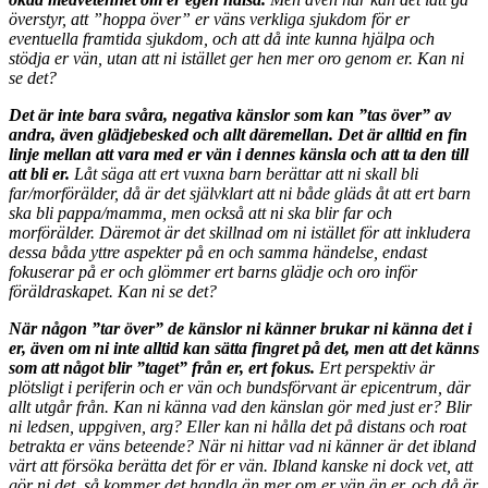
överstyr, att ”hoppa över” er väns verkliga sjukdom för er
eventuella framtida sjukdom, och att då inte kunna hjälpa och
stödja er vän, utan att ni istället ger hen mer oro genom er. Kan ni
se det?
Det är inte bara svåra, negativa känslor som kan ”tas över” av
andra, även glädjebesked och allt däremellan. Det är alltid en fin
linje mellan att vara med er vän i dennes känsla och att ta den till
att bli er.
Låt säga att ert vuxna barn berättar att ni skall bli
far/morförälder, då är det självklart att ni både gläds åt att ert barn
ska bli pappa/mamma, men också att ni ska blir far och
morförälder. Däremot är det skillnad om ni istället för att inkludera
dessa båda yttre aspekter på en och samma händelse, endast
fokuserar på er och glömmer ert barns glädje och oro inför
föräldraskapet. Kan ni se det?
När någon ”tar över” de känslor ni känner brukar ni känna det i
er, även om ni inte alltid kan sätta fingret på det, men att det känns
som att något blir ”taget” från er, ert fokus.
Ert perspektiv är
plötsligt i periferin och er vän och bundsförvant är epicentrum, där
allt utgår från. Kan ni känna vad den känslan gör med just er? Blir
ni ledsen, uppgiven, arg? Eller kan ni hålla det på distans och roat
betrakta er väns beteende? När ni hittar vad ni känner är det ibland
värt att försöka berätta det för er vän. Ibland kanske ni dock vet, att
gör ni det ,så kommer det handla än mer om er vän än er, och då är