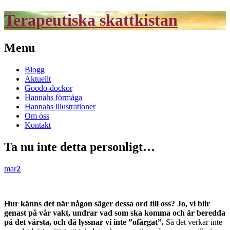
Terapeutiska skattkistan
Menu
Skip
Blogg
to
Aktuellt
content
Goodo-dockor
Hannahs förmåga
Hannahs illustrationer
Om oss
Kontakt
Ta nu inte detta personligt…
mar
2
Hur känns det när någon säger dessa ord till oss? Jo, vi blir
genast på vår vakt, undrar vad som ska komma och är beredda
på det värsta, och då lyssnar vi inte ”ofärgat”.
Så det verkar inte