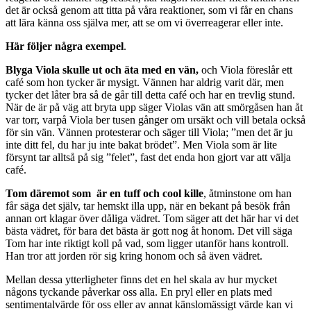
det är också genom att titta på våra reaktioner, som vi får en chans
att lära känna oss själva mer, att se om vi överreagerar eller inte.
Här följer några exempel
.
Blyga Viola skulle ut och äta med en vän,
och Viola föreslår ett
café som hon tycker är mysigt. Vännen har aldrig varit där, men
tycker det låter bra så de går till detta café och har en trevlig stund.
När de är på väg att bryta upp säger Violas vän att smörgåsen han åt
var torr, varpå Viola ber tusen gånger om ursäkt och vill betala också
för sin vän. Vännen protesterar och säger till Viola; ”men det är ju
inte ditt fel, du har ju inte bakat brödet”. Men Viola som är lite
försynt tar alltså på sig ”felet”, fast det enda hon gjort var att välja
café.
Tom däremot som är en tuff och cool kille
, åtminstone om han
får säga det själv, tar hemskt illa upp, när en bekant på besök från
annan ort klagar över dåliga vädret. Tom säger att det här har vi det
bästa vädret, för bara det bästa är gott nog åt honom. Det vill säga
Tom har inte riktigt koll på vad, som ligger utanför hans kontroll.
Han tror att jorden rör sig kring honom och så även vädret.
Mellan dessa ytterligheter finns det en hel skala av hur mycket
någons tyckande påverkar oss alla. En pryl eller en plats med
sentimentalvärde för oss eller av annat känslomässigt värde kan vi