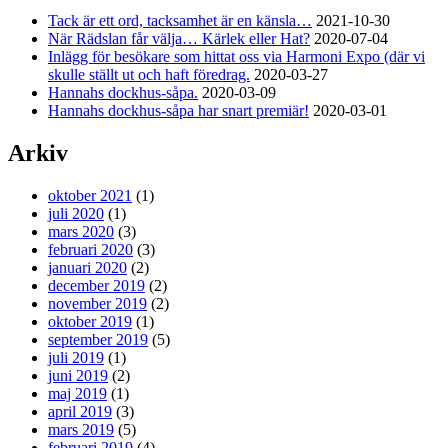
Tack är ett ord, tacksamhet är en känsla…
2021-10-30
När Rädslan får välja… Kärlek eller Hat?
2020-07-04
Inlägg för besökare som hittat oss via Harmoni Expo (där vi
skulle ställt ut och haft föredrag.
2020-03-27
Hannahs dockhus-såpa.
2020-03-09
Hannahs dockhus-såpa har snart premiär!
2020-03-01
Arkiv
oktober 2021
(1)
juli 2020
(1)
mars 2020
(3)
februari 2020
(3)
januari 2020
(2)
december 2019
(2)
november 2019
(2)
oktober 2019
(1)
september 2019
(5)
juli 2019
(1)
juni 2019
(2)
maj 2019
(1)
april 2019
(3)
mars 2019
(5)
februari 2019
(4)