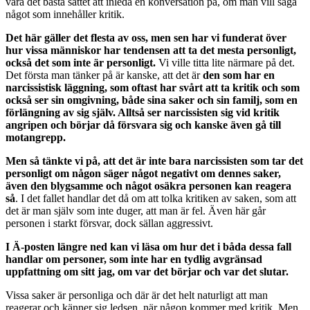
vara det bästa sättet att inleda en konversation på, om man vill säga
något som innehåller kritik.
Det här gäller det flesta av oss, men sen har vi funderat över
hur vissa människor har tendensen att ta det mesta personligt,
också det som inte är personligt.
Vi ville titta lite närmare på det.
Det första man tänker på är kanske, att det är
den som har en
narcissistisk läggning, som oftast har svårt att ta kritik och som
också ser sin omgivning, både sina saker och sin familj, som en
förlängning av sig själv. Alltså ser narcissisten sig vid kritik
angripen och börjar då försvara sig och kanske även gå till
motangrepp.
Men så tänkte vi på, att det är inte bara narcissisten som tar det
personligt om någon säger något negativt om dennes saker,
även den blygsamme och något osäkra personen kan reagera
så
. I det fallet handlar det då om att tolka kritiken av saken, som att
det är man själv som inte duger, att man är fel. Även här går
personen i starkt försvar, dock sällan aggressivt.
I Ä-posten längre ned kan vi läsa om hur det i båda dessa fall
handlar om personer, som inte har en tydlig avgränsad
uppfattning om sitt jag, om var det börjar och var det slutar.
Vissa saker är personliga och där är det helt naturligt att man
reagerar och känner sig ledsen, när någon kommer med kritik. Men