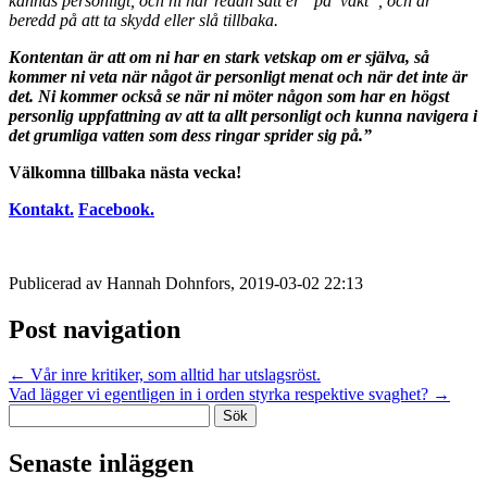
kännas personligt, och ni har redan satt er ”på vakt”, och är
beredd på att ta skydd eller slå tillbaka.
Kontentan är att om ni har en stark vetskap om er själva, så
kommer ni veta när något är personligt menat och när det inte är
det.
Ni kommer också se när ni möter någon som har en högst
personlig uppfattning av att ta allt personligt och kunna navigera i
det grumliga vatten som dess ringar sprider sig på.”
Välkomna tillbaka nästa vecka!
Kontakt.
Facebook.
Publicerad av Hannah Dohnfors, 2019-03-02 22:13
Post navigation
←
Vår inre kritiker, som alltid har utslagsröst.
Vad lägger vi egentligen in i orden styrka respektive svaghet?
→
Sök
efter:
Senaste inläggen