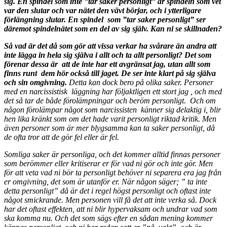
sig. En spindel som inte ”tar saker personligt” är spindeln som vet
var den slutar och var nätet den vävt börjar, och i ytterligare
förlängning slutar. En spindel som ”tar saker personligt” ser
däremot spindelnätet som en del av sig själv. Kan ni se skillnaden?
Så vad är det då som gör att vissa verkar ha svårare än andra att
inte lägga in hela sig själva i allt och ta allt personligt? Det som
förenar dessa är att de inte har ett avgränsat jag, utan allt som
finns runt dem hör också till jaget. De ser inte klart på sig själva
och sin omgivning.
Detta kan dock bero på olika saker. Personer
med en narcissistisk läggning har följaktligen ett stort jag , och med
det så tar de både förolämpningar och beröm personligt.
Och om
någon förolämpar något som narcissisten känner sig delaktig i, blir
hen lika kränkt som om det hade varit personligt riktad kritik. Men
även personer som är mer blygsamma kan ta saker personligt, då
de ofta tror att de gör fel eller är fel.
Somliga saker är personliga, och det kommer alltid finnas personer
som berömmer eller kritiserar er för vad ni gör och inte gör. Men
för att veta vad ni bör ta personligt behöver ni separera era jag från
er omgivning, det som är utanför er. När någon säger; ” ta inte
detta personligt” då är det i regel högst personligt och oftast inte
något smickrande. Men personen vill få det att inte verka så. Dock
har det oftast effekten, att ni blir hypervaksam och undrar vad som
ska komma nu. Och det som sägs efter en sådan mening kommer