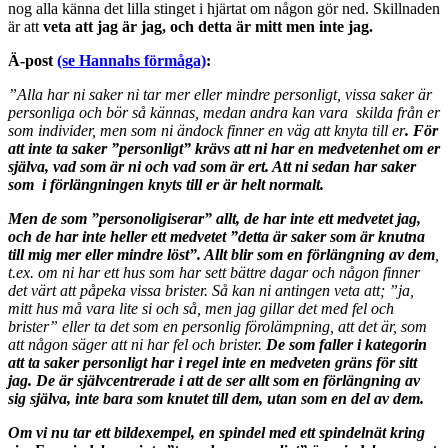
nog alla känna det lilla stinget i hjärtat om någon gör ned. Skillnaden
är att
veta att jag är jag, och detta är mitt men inte jag.
Ä-post
(se Hannahs förmåga)
:
”Alla har ni saker ni tar mer eller mindre personligt, vissa saker är
personliga och bör så kännas, medan andra kan vara skilda från er
som individer, men som ni ändock finner en väg att knyta till er
. För
att inte ta saker ”personligt” krävs att ni har en medvetenhet om er
själva, vad som är ni och vad som är ert. Att ni sedan har saker
som i förlängningen knyts till er är helt normalt.
Men de som ”personoligiserar” allt, de har inte ett medvetet jag,
och de har inte heller ett medvetet ”detta är saker som är knutna
till mig mer eller mindre löst”. Allt blir som en förlängning av dem
,
t.ex. om ni har ett hus som har sett bättre dagar och någon finner
det värt att påpeka vissa brister. Så kan ni antingen veta att; ”ja,
mitt hus må vara lite si och så, men jag gillar det med fel och
brister” eller ta det som en personlig förolämpning, att det är, som
att någon säger att ni har fel och brister.
De som faller i kategorin
att ta saker personligt har i regel inte en medveten gräns för sitt
jag. De är självcentrerade i att de ser allt som en förlängning av
sig själva, inte bara som knutet till dem, utan som en del av dem.
Om vi nu tar ett bildexempel, en spindel med ett spindelnät kring