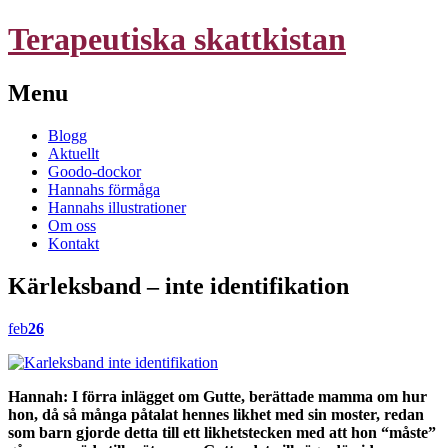
Terapeutiska skattkistan
Menu
Skip
Blogg
to
Aktuellt
content
Goodo-dockor
Hannahs förmåga
Hannahs illustrationer
Om oss
Kontakt
Kärleksband – inte identifikation
feb
26
Hannah: I förra inlägget om Gutte, berättade mamma om hur
hon, då så många påtalat hennes likhet med sin moster, redan
som barn gjorde detta till ett likhetstecken med att hon “måste”