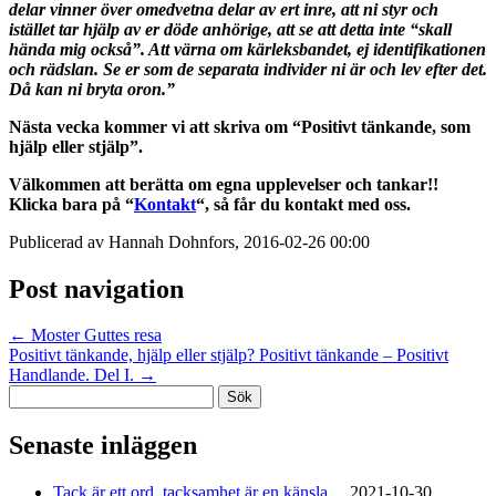
delar vinner över omedvetna delar av ert inre, att ni styr och
istället tar hjälp av er döde anhörige, att se att detta inte “skall
hända mig också”. Att värna om kärleksbandet, ej identifikationen
och rädslan. Se er som de separata individer ni är och lev efter det.
Då kan ni bryta oron.”
Nästa vecka kommer vi att skriva om “Positivt tänkande, som
hjälp eller stjälp”.
Välkommen att berätta om egna upplevelser och tankar!!
Klicka bara på “
Kontakt
“, så får du kontakt med oss.
Publicerad av Hannah Dohnfors, 2016-02-26 00:00
Post navigation
←
Moster Guttes resa
Positivt tänkande, hjälp eller stjälp? Positivt tänkande – Positivt
Handlande. Del I.
→
Sök
efter:
Senaste inläggen
Tack är ett ord, tacksamhet är en känsla…
2021-10-30