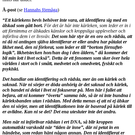
Ä-post
(se
Hannahs förmåga
)
“Ett kärlekens bevis behöver inte vara, att identifiera sig med en
älskad som gått bort.
För det är här inte kärleken, som leder er in i
att förnimma er älskades känslor och kroppsliga upplevelser och
införliva dem i er livsväv.
Det som här styr är en oro och rädsla, att
ni då ni antingen själva identifierar er eller andra har påtalat er
likhet med, den ni förlorat, som leder er till “bortom förnuftet-
logik”, likhetstecken hon/han dog i den åldern,” då kommer det
bli min lott i livet också”. Detta är ett fenomen som sker över hela
världen i stort och i smått, medvetet och omedvetet, fysiskt och
psykiskt.
Det handlar om identifiering och rädsla, mer än om kärlek och
saknad. När ni sörjer er döda anhörig är det saknad och kärlek,
och bandet ni delat i livet ni fokuserar på. Men här i fallet att
befara, att ni kommer “överta” samma öde, så är ni inte bundna i
kärleksbanden utan i rädslan. Med detta menas ej att ni ej älskar
den ni sörjer, men att identifikationen inte är baserad på kärlek till
er avlidne. Kan ni se det? Det ena utesluter inte det andra.
Men när ni införlivar rädslan i ert DNA, så blir kroppen
automatiskt varskodd när “tiden är inne”, där ni petat in en
händelse, som redan hänt någon annan. Den ni identifierat er