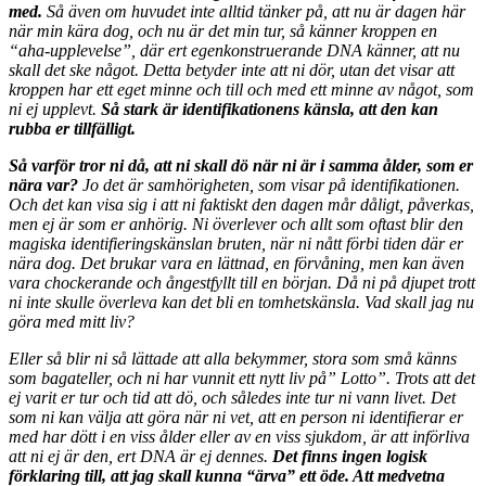
med.
Så även om huvudet inte alltid tänker på, att nu är dagen här
när min kära dog, och nu är det min tur, så känner kroppen en
“aha-upplevelse”, där ert egenkonstruerande DNA känner, att nu
skall det ske något. Detta betyder inte att ni dör, utan det visar att
kroppen har ett eget minne och till och med ett minne av något, som
ni ej upplevt.
Så stark är identifikationens känsla, att den kan
rubba er tillfälligt.
Så varför tror ni då, att ni skall dö när ni är i samma ålder, som er
nära var?
Jo det är samhörigheten, som visar på identifikationen.
Och det kan visa sig i att ni faktiskt den dagen mår dåligt, påverkas,
men ej är som er anhörig. Ni överlever och allt som oftast blir den
magiska identifieringskänslan bruten, när ni nått förbi tiden där er
nära dog. Det brukar vara en lättnad, en förvåning, men kan även
vara chockerande och ångestfyllt till en början. Då ni på djupet trott
ni inte skulle överleva kan det bli en tomhetskänsla. Vad skall jag nu
göra med mitt liv?
Eller så blir ni så lättade att alla bekymmer, stora som små känns
som bagateller, och ni har vunnit ett nytt liv på” Lotto”. Trots att det
ej varit er tur och tid att dö, och således inte tur ni vann livet. Det
som ni kan välja att göra när ni vet, att en person ni identifierar er
med har dött i en viss ålder eller av en viss sjukdom, är att införliva
att ni ej är den, ert DNA är ej dennes.
Det finns ingen logisk
förklaring till, att jag skall kunna “ärva” ett öde. Att medvetna