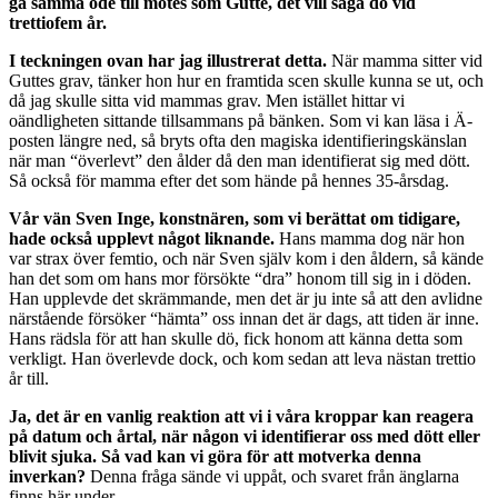
gå samma öde till mötes som Gutte, det vill säga dö vid
trettiofem år.
I teckningen ovan har jag illustrerat detta.
När mamma sitter vid
Guttes grav, tänker hon hur en framtida scen skulle kunna se ut, och
då jag skulle sitta vid mammas grav. Men istället hittar vi
oändligheten sittande tillsammans på bänken. Som vi kan läsa i Ä-
posten längre ned, så bryts ofta den magiska identifieringskänslan
när man “överlevt” den ålder då den man identifierat sig med dött.
Så också för mamma efter det som hände på hennes 35-årsdag.
Vår vän Sven Inge, konstnären, som vi berättat om tidigare,
hade också upplevt något liknande.
Hans mamma dog när hon
var strax över femtio, och när Sven själv kom i den åldern, så kände
han det som om hans mor försökte “dra” honom till sig in i döden.
Han upplevde det skrämmande, men det är ju inte så att den avlidne
närstående försöker “hämta” oss innan det är dags, att tiden är inne.
Hans rädsla för att han skulle dö, fick honom att känna detta som
verkligt. Han överlevde dock, och kom sedan att leva nästan trettio
år till.
Ja, det är en vanlig reaktion att vi i våra kroppar kan reagera
på datum och årtal, när någon vi identifierar oss med dött eller
blivit sjuka. Så vad kan vi göra för att motverka denna
inverkan?
Denna fråga sände vi uppåt, och svaret från änglarna
finns här under.