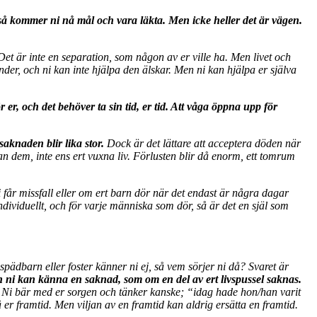
, så kommer ni nå mål och vara läkta. Men icke heller det är vägen.
Det är inte en separation, som någon av er ville ha. Men livet och
änder, och ni kan inte hjälpa den älskar. Men ni kan hjälpa er själva
r er, och det behöver ta sin tid, er tid. Att våga öppna upp för
aknaden blir lika stor.
Dock är det lättare att acceptera döden när
an dem, inte ens ert vuxna liv. Förlusten blir då enorm, ett tomrum
ni får missfall eller om ert barn dör när det endast är några dagar
 individuellt, och för varje människa som dör, så är det en själ som
pädbarn eller foster känner ni ej, så vem sörjer ni då? Svaret är
h ni kan känna en saknad, som om en del av ert livspussel saknas.
Ni bär med er sorgen och tänker kanske; “idag hade hon/han varit
 framtid. Men viljan av en framtid kan aldrig ersätta en framtid.