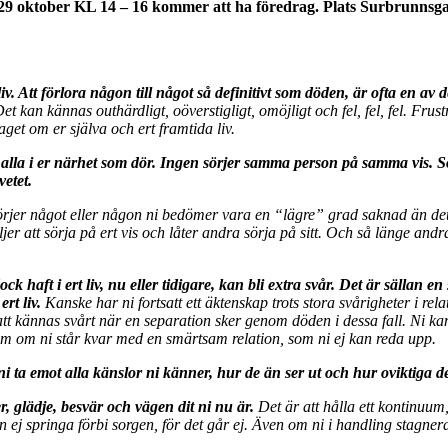
en 29 oktober KL 14 – 16 kommer att ha föredrag. Plats Surbrunnsg
liv. Att förlora någon till något så definitivt som döden, är ofta en a
et kan kännas outhärdligt, oöverstigligt, omöjligt och fel, fel, fel. Fr
aget om er själva och ert framtida liv.
 alla i er närhet som dör. Ingen sörjer samma person på samma vis. So
etet.
rjer något eller någon ni bedömer vara en “lägre” grad saknad än det/d
jer att sörja på ert vis och låter andra sörja på sitt. Och så länge an
ock haft i ert liv, nu eller tidigare, kan bli extra svår. Det är sällan
rt liv.
Kanske har ni fortsatt ett äktenskap trots stora svårigheter i rel
att kännas svårt när en separation sker genom döden i dessa fall. Ni kan
 om ni står kvar med en smärtsam relation, som ni ej kan reda upp.
ni ta emot alla känslor ni känner, hur de än ser ut och hur oviktiga d
, glädje, besvär och vägen dit ni nu är.
Det är att hålla ett kontinuum,
 ej springa förbi sorgen, för det går ej. Även om ni i handling stagnerar, 