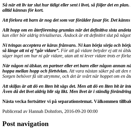
Så när ett liv tar slut hur tidigt eller sent i livet, så följer det en
alltid kännas för kort.
Att förlora ett barn är nog det som var förälder fasar för. Det känns 
Allt hopp om en återförening grumlas när det definitiva sista andeta
kan eller bör aldrig trivialiseras. Ändock är ett definitivt slut på nå
Ni tvingas acceptera er käras frånvaro. Ni kan börja sörja och börja 
så länge att ni ej “går vidare”.
För att gå vidare betyder ej att ni äls
säger inget om hur ni går vidare, utan att ni lever vidare trots er förlus
När någon ni älskar, en partner eller ert barn eller någon annan närs
hoppa mellan hopp och förtvivlan.
Att vara nästan säker på att den n
Sorgen behöver få sitt utrymme, och det är svårt när hoppet om en åter
Att skiljas är att dö en liten bit sägs det. Men att dö en liten bit är 
Även då det livet aldrig blir sig likt. Men livet är i ständig förändri
Nästa vecka fortsätter vi på separationstemat. Välkommen tillba
Publicerad av Hannah Dohnfors, 2016-09-20 00:00
Post navigation