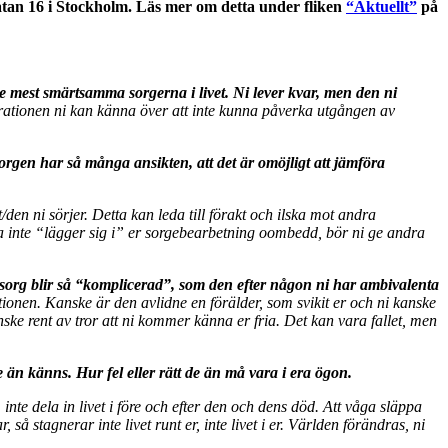
atan 16 i Stockholm. Läs mer om detta under fliken
“Aktuellt”
på
v de mest smärtsamma sorgerna i livet. Ni lever kvar, men den ni
ustrationen ni kan känna över att inte kunna påverka utgången av
rgen har så många ansikten, att det är omöjligt att jämföra
en ni sörjer. Detta kan leda till förakt och ilska mot andra
dra inte “lägger sig i” er sorgebearbetning oombedd, bör ni ge andra
 en sorg blir så “komplicerad”, som den efter någon ni har ambivalenta
ationen. Kanske är den avlidne en förälder, som svikit er och ni kanske
ske rent av tror att ni kommer känna er fria. Det kan vara fallet, men
e än känns. Hur fel eller rätt de än må vara i era ögon.
 inte dela in livet i före och efter den och dens död. Att våga släppa
så stagnerar inte livet runt er, inte livet i er. Världen förändras, ni