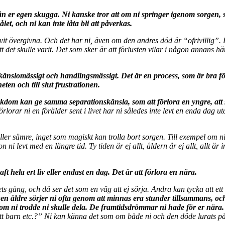
ifrån er egen skugga. Ni kanske tror att om ni springer igenom sorgen
et, och ni kan inte låta bli att påverkas.
vit övergivna. Och det har ni, även om den andres död är “ofrivillig”. 
tt det skulle varit. Det som sker är att förlusten vilar i någon annans h
åde känslomässigt och handlingsmässigt. Det är en process, som är bra fö
en och till slut frustrationen.
dom kan ge samma separationskänsla, som att förlora en yngre, att s
orar ni en förälder sent i livet har ni således inte levt en enda dag ut
 eller sämre, inget som magiskt kan trolla bort sorgen. Till exempel om 
i levt med en längre tid. Ty tiden är ej allt, åldern är ej allt, allt är
hela ert liv eller endast en dag. Det är att förlora en nära.
 gång, och då ser det som en väg att ej sörja. Andra kan tycka att ett s
en äldre sörjer ni ofta genom att minnas era stunder tillsammans, oc
om ni trodde ni skulle dela. De framtidsdrömmar ni hade för er nära.
barn etc.?” Ni kan känna det som om både ni och den döde lurats på er