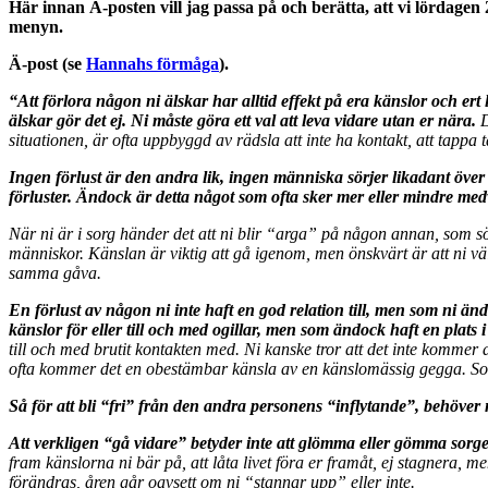
Här innan Ä-posten vill jag passa på och berätta, att vi lördag
menyn.
Ä-post (se
Hannahs förmåga
).
“Att förlora någon ni älskar har alltid effekt på era känslor och ert 
älskar gör det ej. Ni måste göra ett val att leva vidare utan er nära.
D
situationen, är ofta uppbyggd av rädsla att inte ha kontakt, att tappa t
Ingen förlust är den andra lik, ingen människa sörjer likadant över
förluster. Ändock är detta något som ofta sker mer eller mindre medv
När ni är i sorg händer det att ni blir “arga” på någon annan, som sö
människor. Känslan är viktig att gå igenom, men önskvärt är att ni väl
samma gåva.
En förlust av någon ni inte haft en god relation till, men som ni änd
känslor för eller till och med ogillar, men som ändock haft en plats i e
till och med brutit kontakten med. Ni kanske tror att det inte kommer 
ofta kommer det en obestämbar känsla av en känslomässig gegga. Som
Så för att bli “fri” från den andra personens “inflytande”, behöver 
Att verkligen “gå vidare” betyder inte att glömma eller gömma sorger
fram känslorna ni bär på, att låta livet föra er framåt, ej stagnera, men
förändras, åren går oavsett om ni “stannar upp” eller inte.