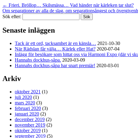
←
Frieri. Bröllop… Skilsmässa… Vad händer när kärleken tar slut?
Om separationer av alla de slag, om separationsångest och övergiven
Sök efter:
Senaste inläggen
Tack är ett ord, tacksamhet är en känsla…
2021-10-30
När Rädslan får välja… Kärlek eller Hat?
2020-07-04
Inlägg för besökare som hittat oss via Harmoni Expo (där vi skull
Hannahs dockhus-såpa.
2020-03-09
Hannahs dockhus-såpa har snart premiär!
2020-03-01
Arkiv
oktober 2021
(1)
juli 2020
(1)
mars 2020
(3)
februari 2020
(3)
januari 2020
(2)
december 2019
(2)
november 2019
(2)
oktober 2019
(1)
september 2019
(5)