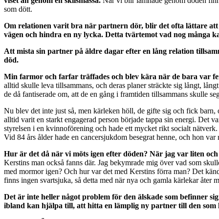
viset än genom en skilsmässa.
När vi blir lämnade genom döden finns
som dött.
Om relationen varit bra när partnern dör, blir det ofta lättare a
vägen och hindra en ny lycka. Detta tvärtemot vad nog många ka
Att mista sin partner på äldre dagar efter en lång relation tillsam
död.
Min farmor och farfar träffades och blev kära när de bara var f
alltid skulle leva tillsammans, och deras planer sträckte sig långt, lån
de då fantiserade om, att de en gång i framtiden tillsammans skulle segl
Nu blev det inte just så, men kärleken höll, de gifte sig och fick barn
alltid varit en starkt engagerad person började tappa sin energi. Det va
styrelsen i en kvinnoförening och hade ett mycket rikt socialt nätver
Vid 84 års ålder hade en cancersjukdom besegrat henne, och hon var re
Hur är det då när vi möts igen efter döden? När jag var liten och
Kerstins man också fanns där. Jag bekymrade mig över vad som skulle 
med mormor igen? Och hur var det med Kerstins förra man? Det kändes
finns ingen svartsjuka, så detta med när nya och gamla kärlekar åter m
Det är inte heller något problem för den älskade som befinner si
ibland kan hjälpa till, att hitta en lämplig ny partner till den som