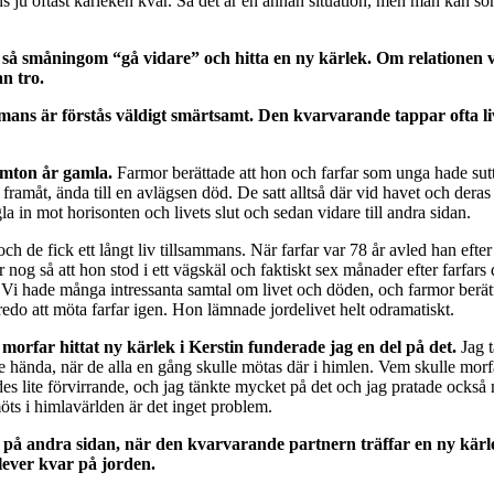
 ju oftast kärleken kvar. Så det är en annan situation, men man kan so
tt så småningom “gå vidare” och hitta en ny kärlek. Om relationen 
n tro.
mans är förstås väldigt smärtsamt. Den kvarvarande tappar ofta livsl
emton år gamla.
Farmor berättade att hon och farfar som unga hade sutti
gt framåt, ända till en avlägsen död. De satt alltså där vid havet och der
a in mot horisonten och livets slut och sedan vidare till andra sidan.
, och de fick ett långt liv tillsammans. När farfar var 78 år avled han ef
r nog så att hon stod i ett vägskäl och faktiskt sex månader efter farfars 
k. Vi hade många intressanta samtal om livet och döden, och farmor berä
do att möta farfar igen. Hon lämnade jordelivet helt odramatiskt.
 morfar hittat ny kärlek i Kerstin funderade jag en del på det.
Jag t
hända, när de alla en gång skulle mötas där i himlen. Vem skulle morf
 lite förvirrande, och jag tänkte mycket på det och jag pratade också
öts i himlavärlden är det inget problem.
g på andra sidan, när den kvarvarande partnern träffar en ny kärle
 lever kvar på jorden.