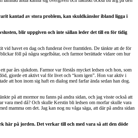
m lämnad ändå känna sig övergiven och faktiskt också bli arg på den
varit kantad av stora problem, kan skuldkänslor ibland ligga i
usten, blir uppgiven och inte sällan leder det till en för tidig
t vid havet en dag och funderat över framtiden. De tänkte att de för
as blickar föll på några segelbåtar, och farmor berättade vidare om hur
ter ett par års sjukdom. Farmor var förstås mycket ledsen och hon, som
död, gjorde ett aktivt val för livet och “kom igen”. Hon var aktiv i
ttade att hon inom sig haft en dialog med farfar ända sedan han dog.
änkte på att mormor nu fanns på andra sidan, och jag visste också att
ar vara med då? Och skulle Kerstin bli ledsen om morfar skulle vara
 med mamma om det. Jag kan nog nu våga säga, att där på andra sidan
k här på jorden. Det verkar till och med vara så att den döde