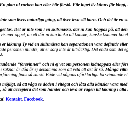
 plan. En plan ni varken kan eller bör förstå. För inget liv känns för lå
inte som livets naturliga gång, att över leva sitt barn. Och det är en 
get tas. Det är inte som i en skilsmässa, där ni kan hoppas på, att d
got vis mer öppet, än ett där ni kan tänka att kanske, kanske kommer hon/
er läkning Ty vid en skilsmässa kan separationen vara definitiv eller i
kade personen mindre, att er sorg inte är tillräcklig. Det enda som det e
t.
tående “försvinner” och ni ej vet om personen kidnappats eller försvunn
i saknar är död är ej detsamma som att veta att det är så.
Många vittna
förening finns så starkt. Både vid någons oförklarliga försvinnande ell
inte möjligt, så att våga se döden i vitögat och låta alla känslor vara me
ng, så att acceptera det som händer och leva är vägen till läkning i alla
ka!
Kontakt
.
Facebook
.