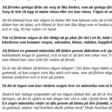
Att försöka springa ifrån sin sorg är lika lönlöst, som att springa 
Sorg är inte ett lopp ni måste vinna eller ens kan vinna. Vägen är mål
Att bli lämnad kvar när någon ni älskar dör kan kännas som att ni bli
döden har sin talan, och ibland är livet inte lika långt som ni önskat a
och er väg. Ni har valen i er hand.
När ni förlorar någon är det viktigt att ge plats för det i ert liv, b
känslorna som kommer sorgen, saknaden, ilskan, rädslan, hopplöshet
Att förlora en gammal människa till döden genom ålderdom och sjuk
människans kropp är gammal, och ni kan se att den inte orkar mer. Förl
som ibland kan vara svårt för andra att förstå.
Så är det då lättare att förlora någon tidigare? Det finns inget bättre
gammalt, så kan sorgen vara lika stark och sann, som att förlora någon n
lämnar jordelivet och er kvar på jorden.
Så det är ingen som kan värdera sorgen över en människa som ni haft 
Ändock har många synpunkter på om någon älskad dör, att det är livets
återigen, att det är själen ni inte längre har vid er sida i fysisk form.
D
En yngre människa sörjer ni ofta genom att tänka på den framtid, s
så gammal, undrar vad hon/han skulle jobbat med? Hade hon/han fått 