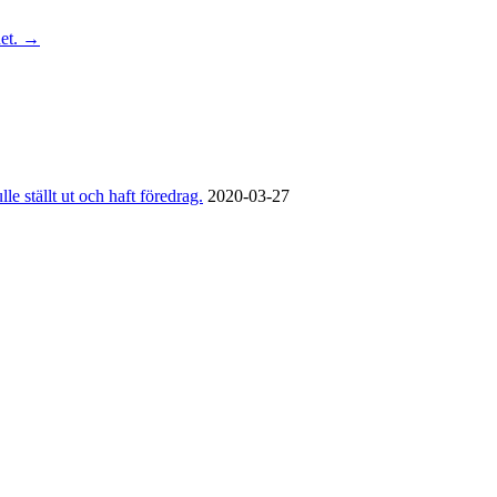
het.
→
e ställt ut och haft föredrag.
2020-03-27