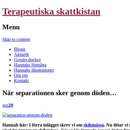
Terapeutiska skattkistan
Menu
Skip to content
Blogg
Aktuellt
Goodo-dockor
Hannahs förmåga
Hannahs illustrationer
Om oss
Kontakt
När separationen sker genom döden…
sep
20
Hannah här: I förra inlägget skrev vi om
skilsmässa
. Nu tittar v