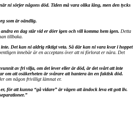
ngt, när ni sörjer någons död. Tiden må vara olika lång, men den tycks
sorg som är oändlig.
en andra en dag står vid er dörr igen och vill komma hem igen.
Detta
han tillbaka.
nte. Det kan ni aldrig riktigt veta. Så där kan ni vara kvar i hoppet
gentligen innebär är en acceptans över att ni förlorat er nära. Det
it av fri vilja, om det lever eller är död, är det svårt att inte
r om att osäkerheten är svårare att hantera än en faktisk död.
er om någon frivilligt lämnat er.
d er, för att kunna “gå vidare” är vägen att ändock leva ett gott liv.
 separationer.”