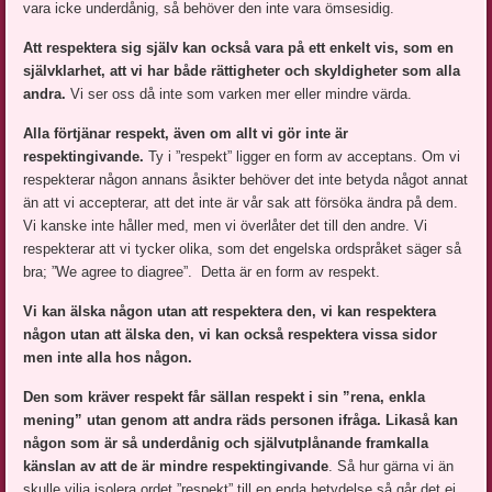
vara icke underdånig, så behöver den inte vara ömsesidig.
Att respektera sig själv kan också vara på ett enkelt vis, som en
självklarhet, att vi har både rättigheter och skyldigheter som alla
andra.
Vi ser oss då inte som varken mer eller mindre värda.
Alla förtjänar respekt, även om allt vi gör inte är
respektingivande.
Ty i ”respekt” ligger en form av acceptans. Om vi
respekterar någon annans åsikter behöver det inte betyda något annat
än att vi accepterar, att det inte är vår sak att försöka ändra på dem.
Vi kanske inte håller med, men vi överlåter det till den andre. Vi
respekterar att vi tycker olika, som det engelska ordspråket säger så
bra; ”We agree to diagree”. Detta är en form av respekt.
Vi kan älska någon utan att respektera den, vi kan respektera
någon utan att älska den, vi kan också respektera vissa sidor
men inte alla hos någon.
Den som kräver respekt får sällan respekt i sin ”rena, enkla
mening” utan genom att andra räds personen ifråga. Likaså kan
någon som är så underdånig och självutplånande framkalla
känslan av att de är mindre respektingivande
. Så hur gärna vi än
skulle vilja isolera ordet ”respekt” till en enda betydelse så går det ej.