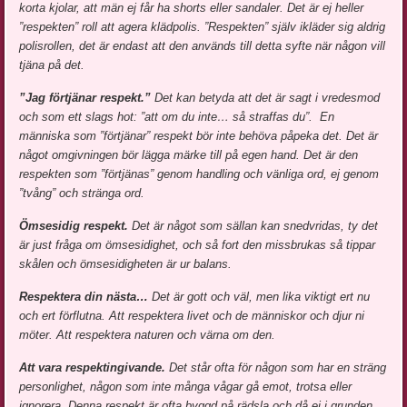
korta kjolar, att män ej får ha shorts eller sandaler. Det är ej heller
”respekten” roll att agera klädpolis. ”Respekten” själv ikläder sig aldrig
polisrollen, det är endast att den används till detta syfte när någon vill
tjäna på det.
”Jag förtjänar respekt.”
Det kan betyda att det är sagt i vredesmod
och som ett slags hot: ”att om du inte… så straffas du”. En
människa som ”förtjänar” respekt bör inte behöva påpeka det. Det är
något omgivningen bör lägga märke till på egen hand. Det är den
respekten som ”förtjänas” genom handling och vänliga ord, ej genom
”tvång” och stränga ord.
Ömsesidig respekt.
Det är något som sällan kan snedvridas, ty det
är just fråga om ömsesidighet, och så fort den missbrukas så tippar
skålen och ömsesidigheten är ur balans.
Respektera din nästa…
Det är gott och väl, men lika viktigt ert nu
och ert förflutna. Att respektera livet och de människor och djur ni
möter. Att respektera naturen och värna om den.
Att vara respektingivande.
Det står ofta för någon som har en sträng
personlighet, någon som inte många vågar gå emot, trotsa eller
ignorera. Denna respekt är ofta byggd på rädsla och då ej i grunden