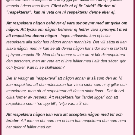
respekt i dess rena form.
Först när ni ej är ”rädd” för den ni
”respekterar”, kan ni veta om ni respekterar denne eller ej.
Att respektera någon behöver ej vara synonymt med att tycka om
någon. Att tycka om någon behöver ej heller vara synonymt med
att respektera denna någon
. Ingen människa kan ej heller
respektera alla sidor hos någon annan människa. Det vill säga ni kan
älska någon, men ni kan se att denna någon har sidor som ni faktiskt
ej hyser respekt för. Med detta menar vi inte att ni bör disrespektera
den personen, men att veta att ni inte håller med i allt den säger, gör
och tycker. Kan ni se skillnaden?
Det är viktigt att ”respektera” att någon annan är så som den är. Ni
kan respektera att den människan har vissa sidor som ni ej gillar och
respekterar, men att ni respekterar att dessa sidor finns. Det är två
olika former av respekt. Att respektera hur ”landet ligger” och att
respektera som i ”se upp till”, ”vilja vara så” etc.
Att respektera någon kan vara att acceptera någon med fel och
brister
. Att inte se det som om ni bara kan respektera den som bara
har sidor ni håller med om.