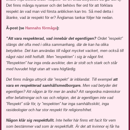
Det finns många nyanser och det behövs fler ord för att förklara
respekt än vad man vid första anblicken kan tro. Så med detta i
åtanke, vad är respekt för er? Änglarnas tankar följer här nedan.
Ä-post (se
Hannahs förmåga
):
”Att vara respekterad, vad innebär det egentligen?
Ordet ”respekt”
slängs det ofta med i olika sammanhang, där de kan ha olika
betydelse. Det kan användas till något mycket vackert, men också till
något näst intill hotfullt. Men ”respekten” i sig är något fint.
”Respekten” har inga onda avsikter, den är stolt och stark och står
med huvudet högt utan att vara högfärdig.
Det finns många uttryck där ”respekt” är inblandat. Till exempel
att
vara en respekterad
samhällsmedborgare.
Men vad betyder det
egentligen? Att någon är för mer än andra? Att rangordna människor
efter befattningar och ras och religion, det är egentligen inte vad
”Respekt” står för, ty ”respekten” har inga samhällsskikt, inga
rasideologier och har stor respekt för religionsfrihet.
Någon klär sig respektfullt.
Inte heller här finns ett facit för vem
som bestämmer vad som är respektfullt. Är det att kvinnor ej får ha