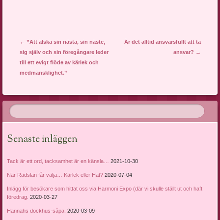
Post navigation
←
”Att älska sin nästa, sin näste,
Är det alltid ansvarsfullt att ta
sig själv och sin föregångare leder
ansvar?
→
till ett evigt flöde av kärlek och
medmänsklighet.”
Senaste inläggen
Tack är ett ord, tacksamhet är en känsla…
2021-10-30
När Rädslan får välja… Kärlek eller Hat?
2020-07-04
Inlägg för besökare som hittat oss via Harmoni Expo (där vi skulle ställt ut och haft
föredrag.
2020-03-27
Hannahs dockhus-såpa.
2020-03-09