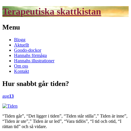
Terapeutiska skattkistan
Menu
Skip
Blogg
to
Aktuellt
content
Goodo-dockor
Hannahs förmåga
Hannahs illustrationer
Om oss
Kontakt
Hur snabbt går tiden?
aug
13
“Tiden går”, “Det ligger i tiden”, “Tiden står stilla”,” Tiden är inne”,
“Tiden är ute”,” Tiden är ur led”, “Vara tidlös”, “I tid och otid, “I
rättan tid” och så vidare.