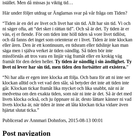
istället. Men då missas ju viktig tid…
Här under följer utdrag ur Änglarnas svar på vår fråga om Tiden?
“Tiden är en del av livet och livet har sin tid. Allt har sin tid. Vi och
ni säger ofta, att “det sker i rättan tid”. Och så är det. Ty tiden är er
vän, ej er fiende. För om tiden inte höll tiden så vore livet tidlöst,
och då fanns det inget som orienterar er i livet. Tiden är inte klockan
eller åren. Den är ett kontinuum, en tidsram eller tidslinje kan man
säga men i själva verket är tiden oändlig. Så tiden bör inte
missförstås att tros vara en linjär väg framåt eller en krokig väg
framåt för den delen heller.
Ty tiden är oändlig i sin ändlighet. Ty
livet ni lever har sin tid, men tiden den fortsätter att existera.
”
“Ni har alla er egen inre klocka att följa. Och bara för att ni inte ser
klockan alltid och vet vad den slår, så betyder det inte att tiden inte
går. Klockan tickar framåt lika mycket och lika snabbt, när ni är
medvetna om den exakta tiden, som när ni inte är det. Så är det med
livets klocka också, och ju öppnare ni är, desto lättare känner ni vad
livets klocka är, när tiden är inne att låta klockan ticka vidare även
hjärtat slutat ticka.”
Publicerad av Annmari Dohnfors, 2015-08-13 00:01
Post navigation