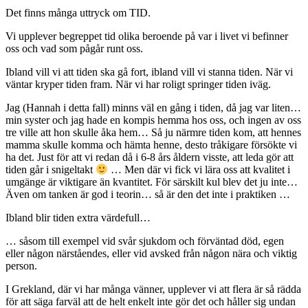
Det finns många uttryck om TID.
Vi upplever begreppet tid olika beroende på var i livet vi befinner
oss och vad som pågår runt oss.
Ibland vill vi att tiden ska gå fort, ibland vill vi stanna tiden. När vi
väntar kryper tiden fram. När vi har roligt springer tiden iväg.
Jag (Hannah i detta fall) minns väl en gång i tiden, då jag var liten…
min syster och jag hade en kompis hemma hos oss, och ingen av oss
tre ville att hon skulle åka hem… Så ju närmre tiden kom, att hennes
mamma skulle komma och hämta henne, desto tråkigare försökte vi
ha det. Just för att vi redan då i 6-8 års åldern visste, att leda gör att
tiden går i snigeltakt
… Men där vi fick vi lära oss att kvalitet i
umgänge är viktigare än kvantitet. För särskilt kul blev det ju inte…
Även om tanken är god i teorin… så är den det inte i praktiken …
Ibland blir tiden extra värdefull…
… såsom till exempel vid svår sjukdom och förväntad död, egen
eller någon närståendes, eller vid avsked från någon nära och viktig
person.
I Grekland, där vi har många vänner, upplever vi att flera är så rädda
för att säga farväl att de helt enkelt inte gör det och håller sig undan