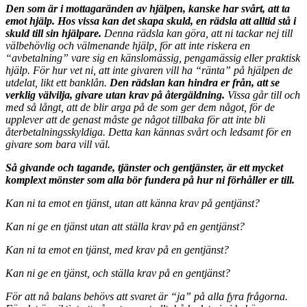
Den som är i mottagaränden av hjälpen, kanske har svårt, att ta
emot hjälp. Hos vissa kan det skapa skuld, en rädsla att alltid stå i
skuld till sin hjälpare.
Denna rädsla kan göra, att ni tackar nej till
välbehövlig och välmenande hjälp, för att inte riskera en
“avbetalning” vare sig en känslomässig, pengamässig eller praktisk
hjälp. För hur vet ni, att inte givaren vill ha “ränta” på hjälpen de
utdelat, likt ett banklån.
Den rädslan kan hindra er från, att se
verklig välvilja, givare utan krav på återgäldning.
Vissa går till och
med så långt, att de blir arga på de som ger dem något, för de
upplever att de genast måste ge något tillbaka för att inte bli
återbetalningsskyldiga. Detta kan kännas svårt och ledsamt för en
givare som bara vill väl.
Så givande och tagande, tjänster och gentjänster, är ett mycket
komplext mönster som alla bör fundera på hur ni förhåller er till.
Kan ni ta emot en tjänst, utan att känna krav på gentjänst?
Kan ni ge en tjänst utan att ställa krav på en gentjänst?
Kan ni ta emot en tjänst, med krav på en gentjänst?
Kan ni ge en tjänst, och ställa krav på en gentjänst?
För att nå balans behövs att svaret är “ja” på alla fyra frågorna.