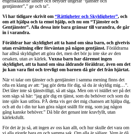
engelsktalande länder och betyder ungefär “tjänster och
gentjänster”,” ge och ta”.
Vi har tidigare skrivit om
“Rättigheter och Skyldigheter”
, och
om att hjälpa och ta emot hjälp, och nu om “Tjänster och
Gentjänster”. Alla dessa inte bara gränsar till varandra, de går
in i varandra.
Föräldrar har skyldighet att ta hand om sina barn, och givetvis
utan ersättning eller förväntan på någon gentjänst.
Föräldrarna
har alltså skyldighet att göra det, men det bör ju inte ske av den
orsaken, utan av kärlek.
Vuxna barn har däremot ingen
skyldighet, att ta hand om sina åldrande föräldrar, även om det
ju kan vara fint och trevligt om barnen då gör det från hjärtat.
När vi talar om tjänster och gentjänster i samma mening finns det
ofta en klang av att: “jag gör detta för dig, så du är skyldig mig…”.
Det låter inte så tjänstvilligt, så att säga. Men om vi istället ser på det
som sägs så här: “jag gör dig en tjänst, som du behöver och som du
inte själv kan utföra. PÅ detta vis ger det mig chansen att hjälpa dig,
och att du i din tur kan göra något snällt för mig, som jag någon
gång kanske behöver.” Då blir det genast inte kravfyllt, utan
kärleksfullt.
För det är ju så, att ingen av oss kan allt, och hur skulle det vara om
vi alla gjorde bara en och samma sak. Om alla är säljare. Vem är då