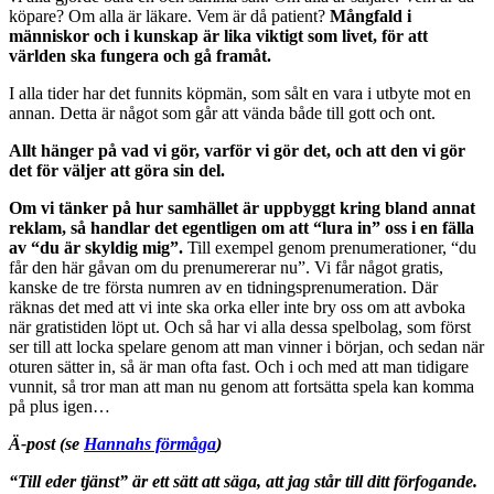
köpare? Om alla är läkare. Vem är då patient?
Mångfald i
människor och i kunskap är lika viktigt som livet, för att
världen ska fungera och gå framåt.
I alla tider har det funnits köpmän, som sålt en vara i utbyte mot en
annan. Detta är något som går att vända både till gott och ont.
Allt hänger på vad vi gör, varför vi gör det, och att den vi gör
det för väljer att göra sin del.
Om vi tänker på hur samhället är uppbyggt kring bland annat
reklam, så handlar det egentligen om att “lura in” oss i en fälla
av “du är skyldig mig”.
Till exempel genom prenumerationer, “du
får den här gåvan om du prenumererar nu”. Vi får något gratis,
kanske de tre första numren av en tidningsprenumeration. Där
räknas det med att vi inte ska orka eller inte bry oss om att avboka
när gratistiden löpt ut. Och så har vi alla dessa spelbolag, som först
ser till att locka spelare genom att man vinner i början, och sedan när
oturen sätter in, så är man ofta fast. Och i och med att man tidigare
vunnit, så tror man att man nu genom att fortsätta spela kan komma
på plus igen…
Ä-post (se
Hannahs förmåga
)
“Till eder tjänst” är ett sätt att säga, att jag står till ditt förfogande.