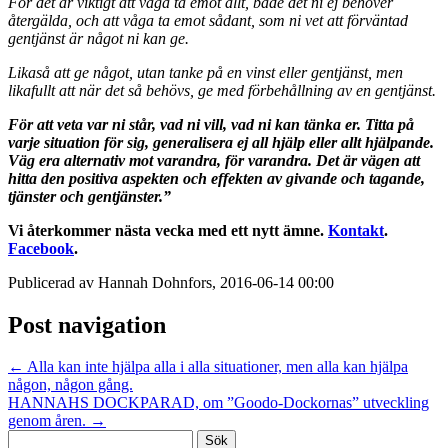
För det är viktigt att våga ta emot allt, både det ni ej behöver
återgälda, och att våga ta emot sådant, som ni vet att förväntad
gentjänst är något ni kan ge.
Likaså att ge något, utan tanke på en vinst eller gentjänst, men
likafullt att när det så behövs, ge med förbehållning av en gentjänst.
För att veta var ni står, vad ni vill, vad ni kan tänka er. Titta på
varje situation för sig, generalisera ej all hjälp eller allt hjälpande.
Väg era alternativ mot varandra, för varandra. Det är vägen att
hitta den positiva aspekten och effekten av givande och tagande,
tjänster och gentjänster.”
Vi återkommer nästa vecka med ett nytt ämne.
Kontakt
.
Facebook
.
Publicerad av Hannah Dohnfors, 2016-06-14 00:00
Post navigation
←
Alla kan inte hjälpa alla i alla situationer, men alla kan hjälpa
någon, någon gång.
HANNAHS DOCKPARAD, om ”Goodo-Dockornas” utveckling
genom åren.
→
Sök