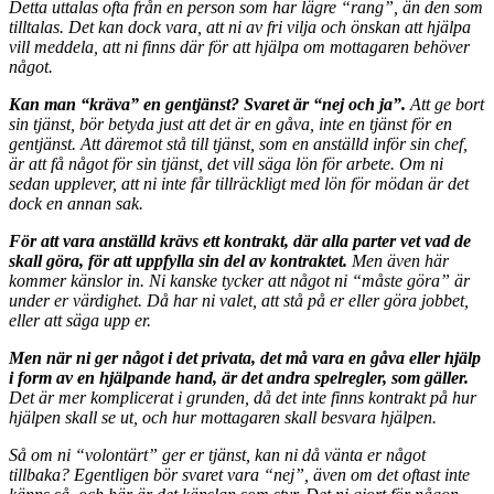
Detta uttalas ofta från en person som har lägre “rang”, än den som
tilltalas. Det kan dock vara, att ni av fri vilja och önskan att hjälpa
vill meddela, att ni finns där för att hjälpa om mottagaren behöver
något.
Kan man “kräva” en gentjänst? Svaret är “nej och ja”.
Att ge bort
sin tjänst, bör betyda just att det är en gåva, inte en tjänst för en
gentjänst. Att däremot stå till tjänst, som en anställd inför sin chef,
är att få något för sin tjänst, det vill säga lön för arbete. Om ni
sedan upplever, att ni inte får tillräckligt med lön för mödan är det
dock en annan sak.
För att vara anställd krävs ett kontrakt, där alla parter vet vad de
skall göra, för att uppfylla sin del av kontraktet.
Men även här
kommer känslor in. Ni kanske tycker att något ni “måste göra” är
under er värdighet. Då har ni valet, att stå på er eller göra jobbet,
eller att säga upp er.
Men när ni ger något i det privata, det må vara en gåva eller hjälp
i form av en hjälpande hand, är det andra spelregler, som gäller.
Det är mer komplicerat i grunden, då det inte finns kontrakt på hur
hjälpen skall se ut, och hur mottagaren skall besvara hjälpen.
Så om ni “volontärt” ger er tjänst, kan ni då vänta er något
tillbaka? Egentligen bör svaret vara “nej”, även om det oftast inte