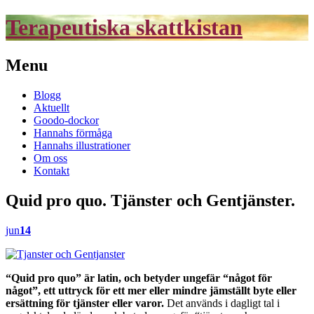
Terapeutiska skattkistan
Menu
Skip
Blogg
to
Aktuellt
content
Goodo-dockor
Hannahs förmåga
Hannahs illustrationer
Om oss
Kontakt
Quid pro quo. Tjänster och Gentjänster.
jun
14
“Quid pro quo” är latin, och betyder ungefär “något för
något”, ett uttryck för ett mer eller mindre jämställt byte eller
ersättning för tjänster eller varor.
Det används i dagligt tal i