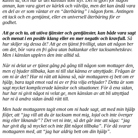
känns så, och här är det känslan som styr. Det ni gjort för någon
annan, kan vara gjort av kärlek och välvilja, men det kan ändå vara
en del av er som väntar er en “återbäring” i någon form. Antingen
ett tack och en gentjänst, eller en universell återbäring för er
godhet.
Att ge och ta, att utöva tjänster och gentjänster, kan både vara sagt
och menat i en positiv klang eller en mer negativ och kravfull.
Så
hur skiljer sig dessa åt? Att ge en tjänst frivilligt, utan att någon ber
om det, bör vara en fri gåva utan baktankar eller tacksamhetskrav.
Men i känslan upplevs den inte alltid så.
När ni delat ur er tjänst gång på gång till någon som mottager den,
men ej bjuder tillbaka, kan ni till slut känna er utnyttjade. Frågan är
om ni är det? Har ni rätt att känna så, när mottagaren ej bett om er
hjälp, bara tagit emot vad ni av er fria vilja erbjuder? Detta är som
sagt mycket komplicerade känslor och situationer. För å ena sidan,
hur har ni givit något ni velat ge, men känslan av att bli utnyttjad
har ni å andra sidan ändå rätt till.
Men hade mottagaren tagit emot om ni hade sagt, att med min hjälp
följer, att “jag vill att du är tacksam mot mig, lojal och inte överger
mig eller liknande”? Det vet ni inte, så det går inte att säga: “jag
har givit dig så mycket och inte fått något tillbaka”. För då svarar
mottagaren med, att “jag har aldrig bett om din hjälp”.